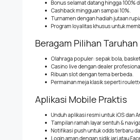
Bonus selamat datang hingga 100% d
Cashback mingguan sampai 10%.
Turnamen dengan hadiah jutaan rupi
Program loyalitas khusus untuk membe
Beragam Pilihan Taruhan
Olahraga populer: sepak bola, basket,
Casino live dengan dealer profesiona
Ribuan slot dengan tema berbeda.
Permainan meja klasik seperti roulett
Aplikasi Mobile Praktis
Unduh aplikasi resmi untuk iOS dan A
Tampilan ramah layar sentuh & naviga
Notifikasi push untuk odds terbaru d
Login aman dengan sidik jari atau Face