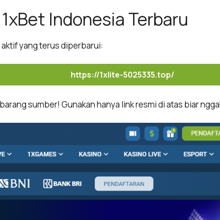
f 1xBet Indonesia Terbaru
 aktif yang terus diperbarui:
https://1xlite-5025335.top/
sembarang sumber! Gunakan hanya link resmi di atas biar ngg