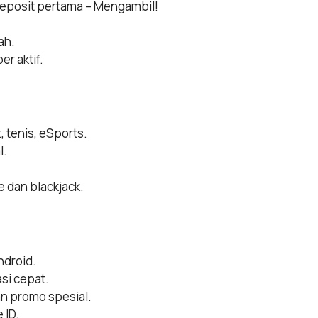
eposit pertama – Mengambil!
ah.
r aktif.
 tenis, eSports.
l.
e dan blackjack.
ndroid.
si cepat.
an promo spesial.
 ID.