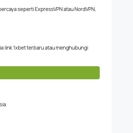
rpercaya seperti ExpressVPN atau NordVPN,
ia link 1xbet terbaru atau menghubungi
sia.