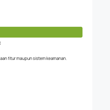
f
daan fitur maupun sistem keamanan.