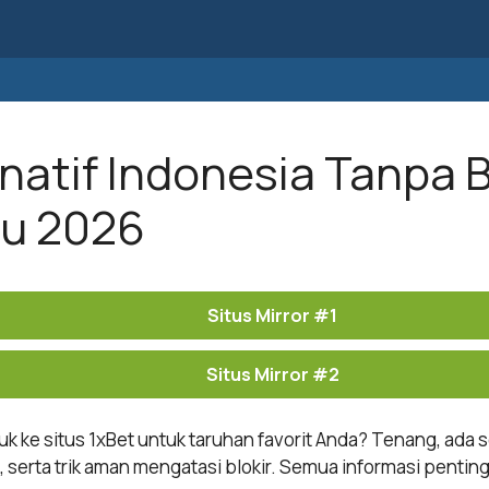
natif Indonesia Tanpa Bl
ru 2026
Situs Mirror #1
Situs Mirror #2
uk ke situs 1xBet untuk taruhan favorit Anda? Tenang, ada 
u, serta trik aman mengatasi blokir. Semua informasi penting