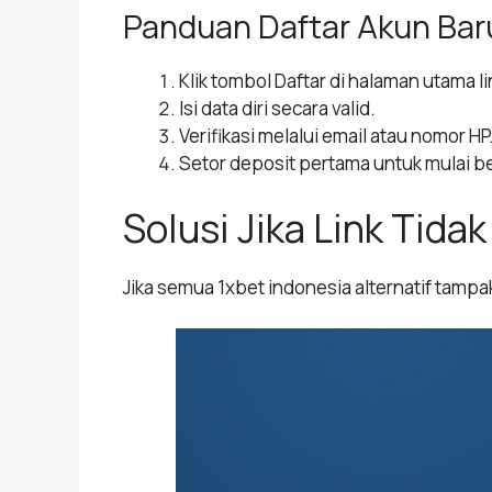
Panduan Daftar Akun Bar
Klik tombol Daftar di halaman utama li
Isi data diri secara valid.
Verifikasi melalui email atau nomor HP
Setor deposit pertama untuk mulai b
Solusi Jika Link Tida
Jika semua 1xbet indonesia alternatif tampa