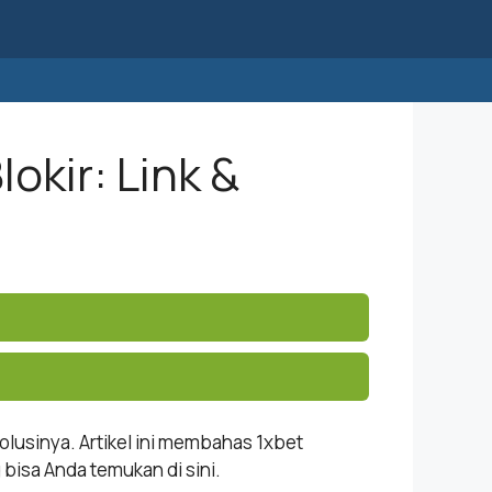
okir: Link &
solusinya. Artikel ini membahas 1xbet
 bisa Anda temukan di sini.